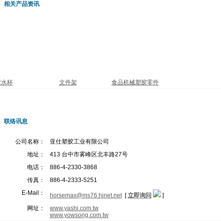
相关产品资讯
胶水杯
文件架
食品机械塑胶零件
联络讯息
公司名称：
亚仕塑胶工业有限公司
地址：
413 台中市雾峰区北丰路27号
电话：
886-4-2330-3868
传真：
886-4-2333-5251
E-Mail：
horsemax@ms76.hinet.net
[
立即询问
]
网址：
www.yashi.com.tw
www.yowsong.com.tw