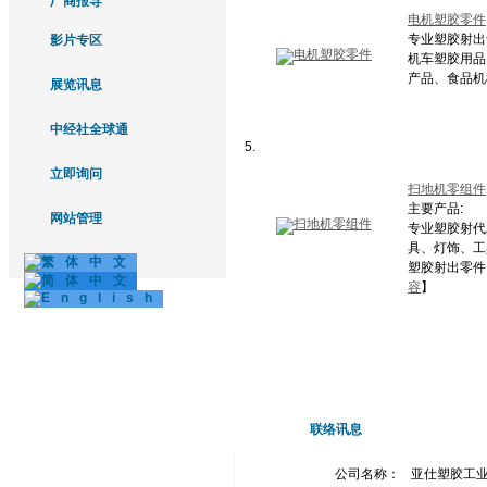
厂商报导
电机塑胶零件
专业塑胶射出
影片专区
机车塑胶用品
产品、食品机
展览讯息
中经社全球通
5.
立即询问
扫地机零组件
主要产品:
网站管理
专业塑胶射代
具、灯饰、工具
塑胶射出零件
容
】
联络讯息
公司名称：
亚仕塑胶工